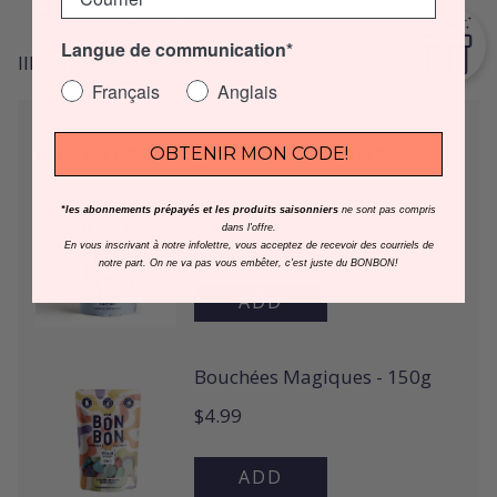
fait au Québec
Langue de communication*
Illustration et photo:
Atelier Marthes
Français
Anglais
AJOUTEZ UN SAC DE BONBONS!
OBTENIR MON CODE!
*les abonnements prépayés et les produits saisonniers
ne sont pas compris
dans l'offre.
En vous inscrivant à notre infolettre, vous acceptez de recevoir des courriels de
notre part. On ne va pas vous embêter, c'est juste du BONBON!