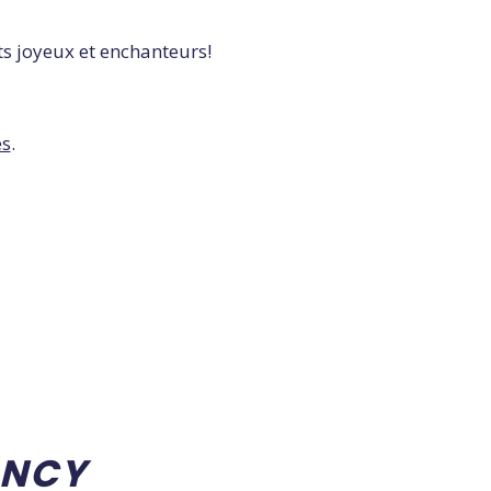
nts joyeux et enchanteurs!
es
.
NCY