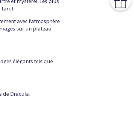
rtre et mystère! Les plus
 tarot.
itement avec l’atmosphère
romages sur un plateau
ages élégants tels que
s de Dracula
.