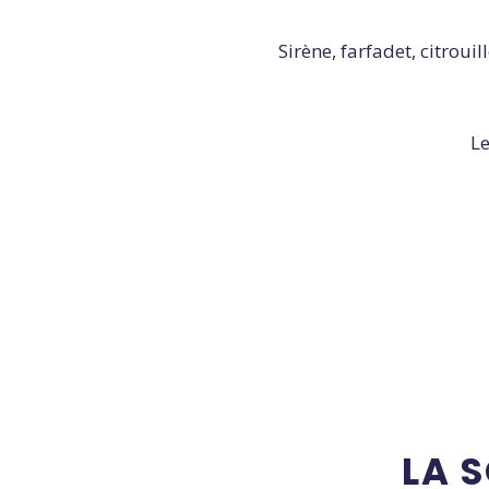
Sirène, farfadet, citroui
L
LA 