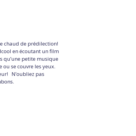
e chaud de prédilection!
lcool en écoutant un film
is qu’une petite musique
ie ou se couvre les yeux.
reur! N’oubliez pas
nbons.