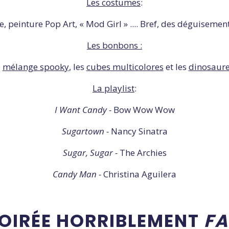
Les costumes
:
lle, peinture Pop Art, « Mod Girl » .... Bref, des déguiseme
Les bonbons :
e
mélange spooky
, les
cubes multicolores
et les
dinosaur
La playlist
:
I Want Candy -
Bow Wow Wow
Sugartown -
Nancy Sinatra
Sugar, Sugar -
The Archies
Candy Man -
Christina Aguilera
SOIRÉE HORRIBLEMENT
FA